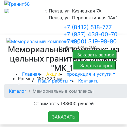
Мемориальные
г. Пенза, ул. Кузнецкая 7А
г. Пенза, ул. Перспективная 1Ак1
комплексы:
+7 (8412) 518-777
+7 (937) 438-00-70
+7 (900) 319-99-90
Мемориальный комплекс из
Ежедневно с 8:00 до 21:00
Заказать звонок
цельных гранитных блоков
Задать вопрос
"МК_1"
Главная
Акции
продукция и услуги
Размер: 180*220 см.
Наши работы
Контакты
Высота 15 см.
Каталог
Мемориальные комплексы
Ширина: 20 см.
Стоимость 183600 рублей
ЗАКАЗАТЬ